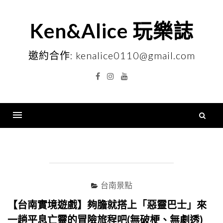
Skip
to
Ken&Alice 玩樂誌
content
邀約合作: kenalice0110@gmail.com
Facebook
Instagram
YouTube
搜
尋
Menu
關
鍵
字
台南景點
【台南實境遊戲】夠膽就搭上「惡靈巴士」來
一趟平息亡靈的冒險旅程吧(無破梗、無劇透)