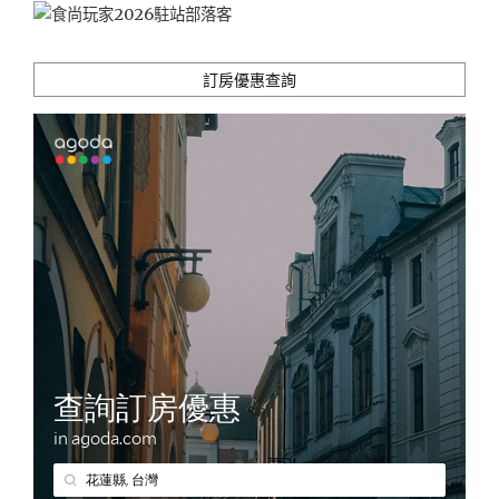
無
劇
透)"
訂房優惠查詢