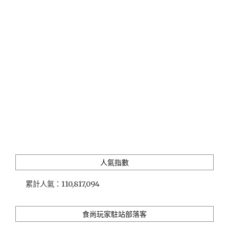
搭
上
「惡
靈
巴
士」
來
一
趟
平
息
亡
靈
的
冒
人氣指數
險
旅
累計人氣：
110,817,094
程
吧
(無
食尚玩家駐站部落客
破
梗、