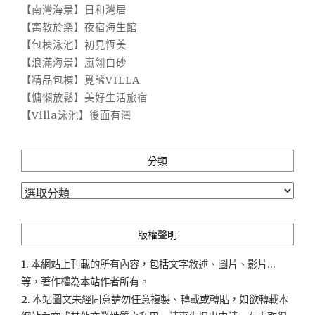
【南灣海景】日和灣居
【寓教於樂】夜宿海生館
【包棟泳池】初見恆美
【浪滿海景】嵐翎白砂
【精品包棟】覓謐VILLA
【慵懶放鬆】美好生活旅宿
【Villa泳池】後面有灣
分類
分
類
版權聲明
1. 本網站上刊載的所有內容，包括文字敘述、圖片、影片...
等，著作權為本站作者所有。
2. 本站圖文未經同意請勿任意複製、轉載或轉貼，如欲轉載本