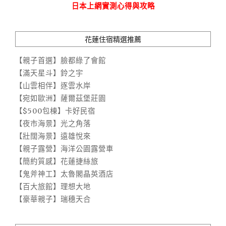
日本上網實測心得與攻略
花蓮住宿精選推薦
【親子首選】臉都綠了會館
【滿天星斗】鈴之宇
【山雲相伴】逐雲水岸
【宛如歐洲】薩爾茲堡莊園
【$500包棟】卡好民宿
【夜市海景】光之角落
【壯闊海景】遠雄悅來
【親子露營】海洋公園露營車
【簡約質感】花蓮捷絲旅
【鬼斧神工】太魯閣晶英酒店
【百大旅館】理想大地
【豪華親子】瑞穗天合