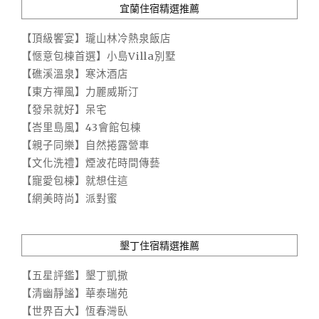
宜蘭住宿精選推薦
【頂級饗宴】瓏山林冷熱泉飯店
【愜意包棟首選】小島Villa別墅
【礁溪溫泉】寒沐酒店
【東方禪風】力麗威斯汀
【發呆就好】呆宅
【峇里島風】43會館包棟
【親子同樂】自然捲露營車
【文化洗禮】煙波花時間傳藝
【寵愛包棟】就想住這
【網美時尚】派對蜜
墾丁住宿精選推薦
【五星評鑑】墾丁凱撒
【清幽靜謐】華泰瑞苑
【世界百大】恆春灣臥