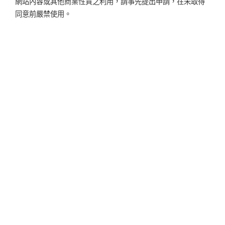
網站內容或其他商業性質之利用，請事先提出申請，在未取得
同意前嚴禁使用。