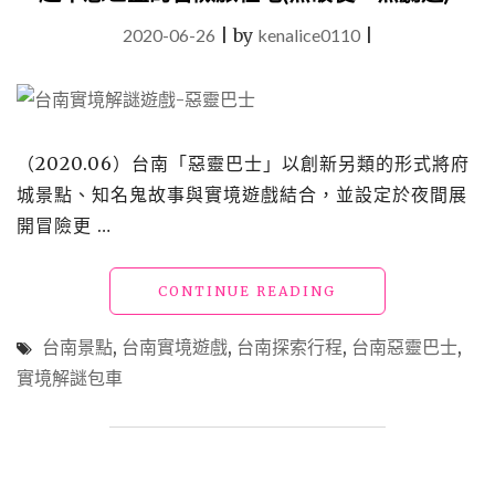
2020-06-26
|
by
kenalice0110
|
（2020.06）台南「惡靈巴士」以創新另類的形式將府
城景點、知名鬼故事與實境遊戲結合，並設定於夜間展
開冒險更 …
"【台
CONTINUE READING
南
實
台南景點
,
台南實境遊戲
,
台南探索行程
,
台南惡靈巴士
,
境
實境解謎包車
遊
戲】
夠
膽
就