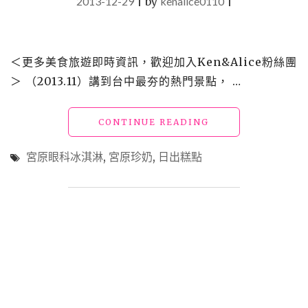
2013-12-29
|
by
kenalice0110
|
＜更多美食旅遊即時資訊，歡迎加入Ken&Alice粉絲團
＞ （2013.11）講到台中最夯的熱門景點， …
"【食】
CONTINUE READING
台
中
宮原眼科冰淇淋
,
宮原珍奶
,
日出糕點
_
宮
原
眼
科：
冰
淇
淋、
珍
珠