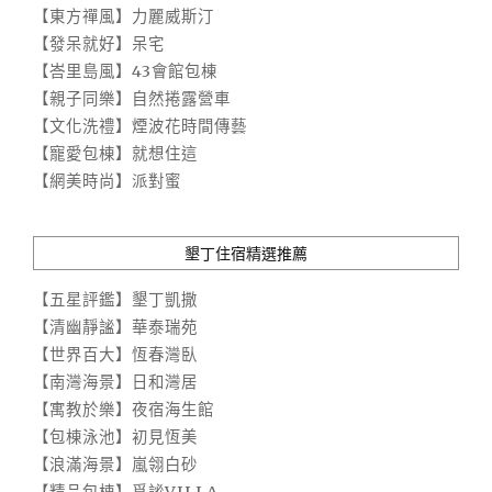
【東方禪風】力麗威斯汀
【發呆就好】呆宅
【峇里島風】43會館包棟
【親子同樂】自然捲露營車
【文化洗禮】煙波花時間傳藝
【寵愛包棟】就想住這
【網美時尚】派對蜜
墾丁住宿精選推薦
【五星評鑑】墾丁凱撒
【清幽靜謐】華泰瑞苑
【世界百大】恆春灣臥
【南灣海景】日和灣居
【寓教於樂】夜宿海生館
【包棟泳池】初見恆美
【浪滿海景】嵐翎白砂
【精品包棟】覓謐VILLA