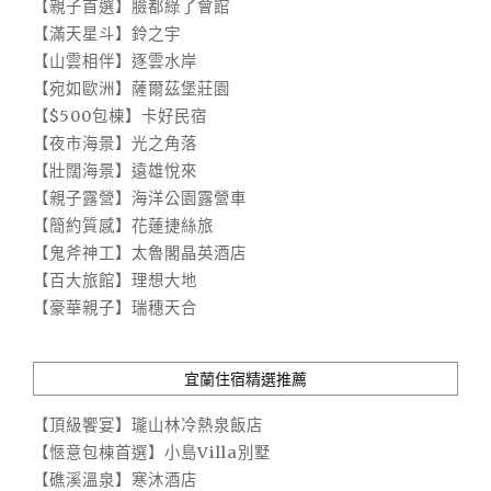
【親子首選】臉都綠了會館
【滿天星斗】鈴之宇
【山雲相伴】逐雲水岸
【宛如歐洲】薩爾茲堡莊園
【$500包棟】卡好民宿
【夜市海景】光之角落
【壯闊海景】遠雄悅來
【親子露營】海洋公園露營車
【簡約質感】花蓮捷絲旅
【鬼斧神工】太魯閣晶英酒店
【百大旅館】理想大地
【豪華親子】瑞穗天合
宜蘭住宿精選推薦
【頂級饗宴】瓏山林冷熱泉飯店
【愜意包棟首選】小島Villa別墅
【礁溪溫泉】寒沐酒店