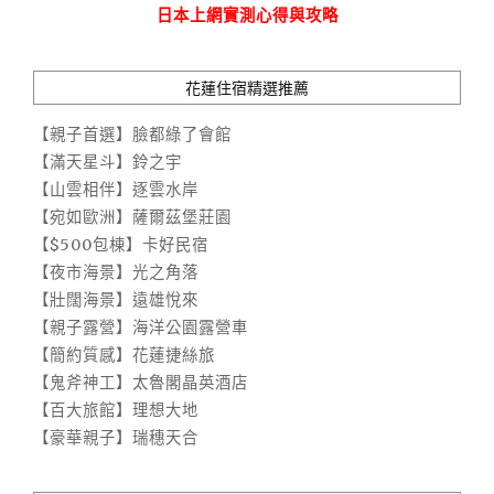
日本上網實測心得與攻略
花蓮住宿精選推薦
【親子首選】臉都綠了會館
【滿天星斗】鈴之宇
【山雲相伴】逐雲水岸
【宛如歐洲】薩爾茲堡莊園
【$500包棟】卡好民宿
【夜市海景】光之角落
【壯闊海景】遠雄悅來
【親子露營】海洋公園露營車
【簡約質感】花蓮捷絲旅
【鬼斧神工】太魯閣晶英酒店
【百大旅館】理想大地
【豪華親子】瑞穗天合