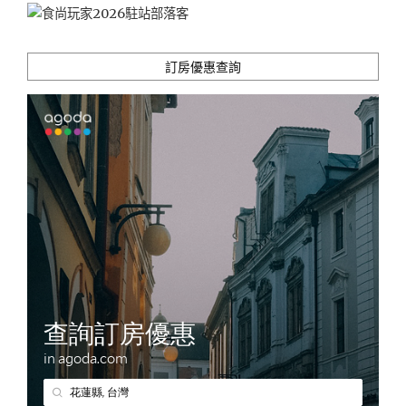
紓
壓
款
訂房優惠查詢
待，
媲
美
國
外
頂
級
渡
假
飯
店
的
靜
謐
氛
圍"