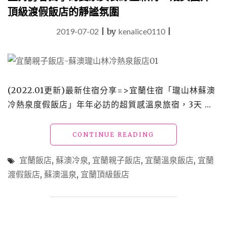
頂級渡假飯店的靜謐氛圍
2019-07-02
|
by
kenalice0110
|
(2022.01更新)最新住宿分享=>宜蘭住宿「瓏山林蘇澳
冷熱泉度假飯店」年年必訪的超質感溫泉旅宿，3天 …
"宜
CONTINUE READING
蘭
蘇
宜蘭飯店
,
蘇澳冷泉
,
宜蘭親子飯店
,
宜蘭溫泉飯店
,
宜蘭
澳
渡假飯店
,
蘇澳溫泉
,
宜蘭頂級飯店
飯
店
｜
瓏
山