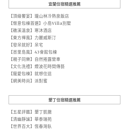
宜蘭住宿精選推薦
【頂級饗宴】瓏山林冷熱泉飯店
【愜意包棟首選】小島Villa別墅
【礁溪溫泉】寒沐酒店
【東方禪風】力麗威斯汀
【發呆就好】呆宅
【峇里島風】43會館包棟
【親子同樂】自然捲露營車
【文化洗禮】煙波花時間傳藝
【寵愛包棟】就想住這
【網美時尚】派對蜜
墾丁住宿精選推薦
【五星評鑑】墾丁凱撒
【清幽靜謐】華泰瑞苑
【世界百大】恆春灣臥