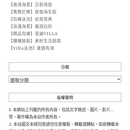
【南灣海景】日和灣居
【寓教於樂】夜宿海生館
【包棟泳池】初見恆美
【浪滿海景】嵐翎白砂
【精品包棟】覓謐VILLA
【慵懶放鬆】美好生活旅宿
【Villa泳池】後面有灣
分類
分
類
版權聲明
1. 本網站上刊載的所有內容，包括文字敘述、圖片、影片...
等，著作權為本站作者所有。
2. 本站圖文未經同意請勿任意複製、轉載或轉貼，如欲轉載本