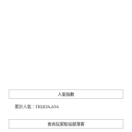
林
蘇
澳
冷
熱
泉
度
假
飯
店
｜
堅
持
房
客
人氣指數
獨
享
累計人氣：
110,824,454
的
雙
泉
食尚玩家駐站部落客
美
食