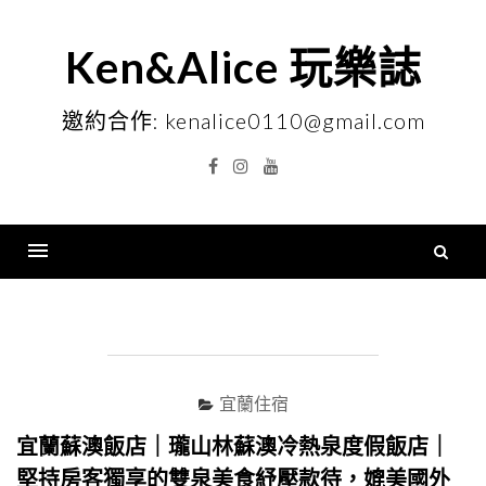
Skip
to
Ken&Alice 玩樂誌
content
邀約合作: kenalice0110@gmail.com
Facebook
Instagram
YouTube
搜
尋
Menu
關
鍵
字
宜蘭住宿
宜蘭蘇澳飯店｜瓏山林蘇澳冷熱泉度假飯店｜
堅持房客獨享的雙泉美食紓壓款待，媲美國外