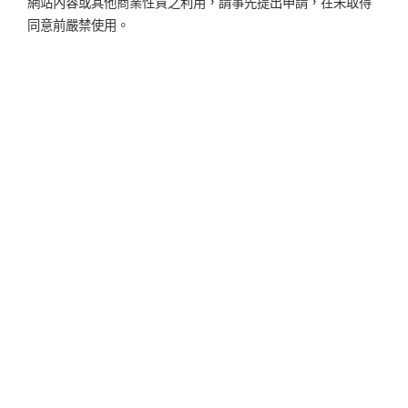
網站內容或其他商業性質之利用，請事先提出申請，在未取得
同意前嚴禁使用。