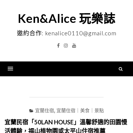
Skip
to
Ken&Alice 玩樂誌
content
邀約合作: kenalice0110@gmail.com
Facebook
Instagram
YouTube
搜
尋
Menu
關
鍵
字
宜蘭住宿
,
宜蘭住宿｜美食｜景點
宜蘭民宿「50LAN HOUSE」溫馨舒適的田園慢
活體驗，福山植物園或太平山住宿推薦