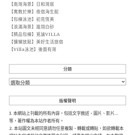
【南灣海景】日和灣居
【寓教於樂】夜宿海生館
【包棟泳池】初見恆美
【浪滿海景】嵐翎白砂
【精品包棟】覓謐VILLA
【慵懶放鬆】美好生活旅宿
【Villa泳池】後面有灣
分類
分
類
版權聲明
1. 本網站上刊載的所有內容，包括文字敘述、圖片、影片...
等，著作權為本站作者所有。
2. 本站圖文未經同意請勿任意複製、轉載或轉貼，如欲轉載本