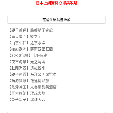
日本上網實測心得與攻略
花蓮住宿精選推薦
【親子首選】臉都綠了會館
【滿天星斗】鈴之宇
【山雲相伴】逐雲水岸
【宛如歐洲】薩爾茲堡莊園
【$500包棟】卡好民宿
【夜市海景】光之角落
【壯闊海景】遠雄悅來
【親子露營】海洋公園露營車
【簡約質感】花蓮捷絲旅
【鬼斧神工】太魯閣晶英酒店
【百大旅館】理想大地
【豪華親子】瑞穗天合