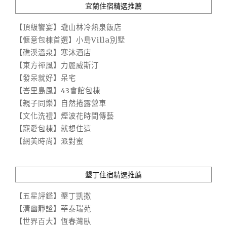
宜蘭住宿精選推薦
【頂級饗宴】瓏山林冷熱泉飯店
【愜意包棟首選】小島Villa別墅
【礁溪溫泉】寒沐酒店
【東方禪風】力麗威斯汀
【發呆就好】呆宅
【峇里島風】43會館包棟
【親子同樂】自然捲露營車
【文化洗禮】煙波花時間傳藝
【寵愛包棟】就想住這
【網美時尚】派對蜜
墾丁住宿精選推薦
【五星評鑑】墾丁凱撒
【清幽靜謐】華泰瑞苑
【世界百大】恆春灣臥