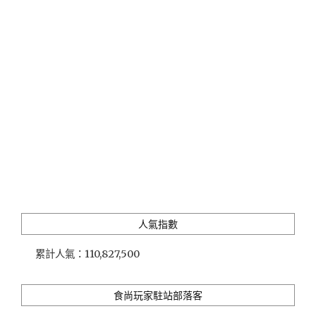
適
的
田
園
慢
活
體
驗，
福
山
植
物
園
或
太
人氣指數
平
山
累計人氣：
110,827,500
住
宿
推
食尚玩家駐站部落客
薦"