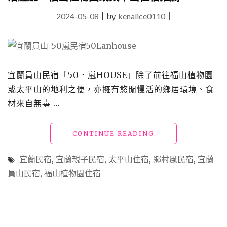
2024-05-08
|
by
kenalice0110
|
宜蘭員山民宿「50．嵐HOUSE」除了前往福山植物園
或太平山的地利之便，亦擁有悠閒慢活的鄉居環境、食
材來自無毒 …
"宜
CONTINUE READING
蘭
民
宜蘭民宿
,
宜蘭親子民宿
,
太平山住宿
,
鄉村風民宿
,
宜蘭
宿
員山民宿
,
福山植物園住宿
「50LAN
HOUSE」
溫
馨
舒