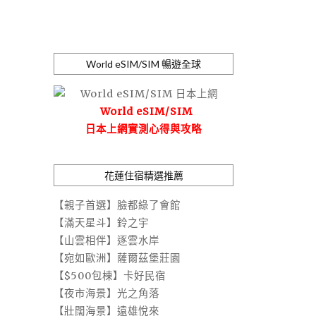
World eSIM/SIM 暢遊全球
World eSIM/SIM
日本上網實測心得與攻略
花蓮住宿精選推薦
【親子首選】臉都綠了會館
【滿天星斗】鈴之宇
【山雲相伴】逐雲水岸
【宛如歐洲】薩爾茲堡莊園
【$500包棟】卡好民宿
【夜市海景】光之角落
【壯闊海景】遠雄悅來