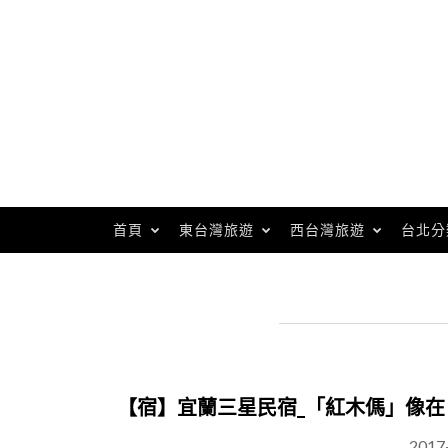
Skip
to
content
首頁
東台灣旅遊
西台灣旅遊
台北分
【宿】宜蘭三星民宿_「紅木傌」像在
2017