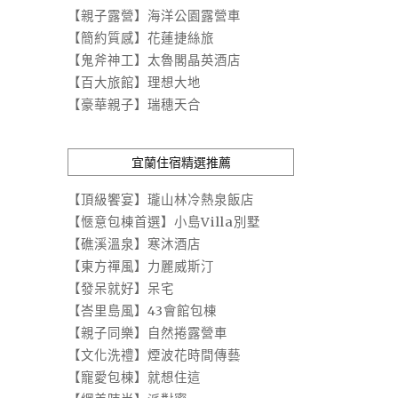
【親子露營】海洋公園露營車
【簡約質感】花蓮捷絲旅
【鬼斧神工】太魯閣晶英酒店
【百大旅館】理想大地
【豪華親子】瑞穗天合
宜蘭住宿精選推薦
【頂級饗宴】瓏山林冷熱泉飯店
【愜意包棟首選】小島Villa別墅
【礁溪溫泉】寒沐酒店
【東方禪風】力麗威斯汀
【發呆就好】呆宅
【峇里島風】43會館包棟
【親子同樂】自然捲露營車
【文化洗禮】煙波花時間傳藝
【寵愛包棟】就想住這