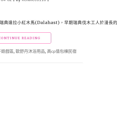
於瑞典達拉小紅木馬(Dalahast)，早期瑞典伐木工人於漫長的
"【宿】
CONTINUE READING
宜
蘭
子遊戲區
,
歐舒丹沐浴用品
,
高cp值包棟民宿
三
星
民
宿
_「紅
木
傌」
像
在
自
己
家