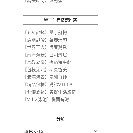
【網美時尚】派對蜜
墾丁住宿精選推薦
【五星評鑑】墾丁凱撒
【清幽靜謐】華泰瑞苑
【世界百大】恆春灣臥
【南灣海景】日和灣居
【寓教於樂】夜宿海生館
【包棟泳池】初見恆美
【浪滿海景】嵐翎白砂
【精品包棟】覓謐VILLA
【慵懶放鬆】美好生活旅宿
【Villa泳池】後面有灣
分類
分