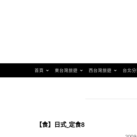
Skip
to
content
首頁
東台灣旅遊
西台灣旅遊
台北分
【食】日式_定食8
2009