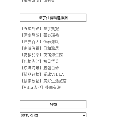
【網美時尚】派對蜜
墾丁住宿精選推薦
【五星評鑑】墾丁凱撒
【清幽靜謐】華泰瑞苑
【世界百大】恆春灣臥
【南灣海景】日和灣居
【寓教於樂】夜宿海生館
【包棟泳池】初見恆美
【浪滿海景】嵐翎白砂
【精品包棟】覓謐VILLA
【慵懶放鬆】美好生活旅宿
【Villa泳池】後面有灣
分類
分