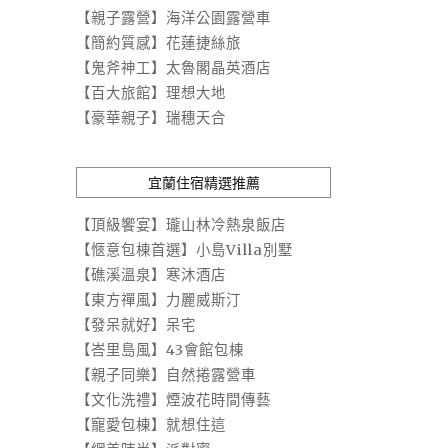
【親子露營】海洋公園露營車
【簡約質感】花蓮捷絲旅
【鬼斧神工】太魯閣晶英酒店
【百大旅館】理想大地
【豪華親子】瑞穗天合
宜蘭住宿精選推薦
【頂級饗宴】瓏山林冷熱泉飯店
【愜意包棟首選】小島Villa別墅
【礁溪溫泉】寒沐酒店
【東方禪風】力麗威斯汀
【發呆就好】呆宅
【峇里島風】43會館包棟
【親子同樂】自然捲露營車
【文化洗禮】煙波花時間傳藝
【寵愛包棟】就想住這