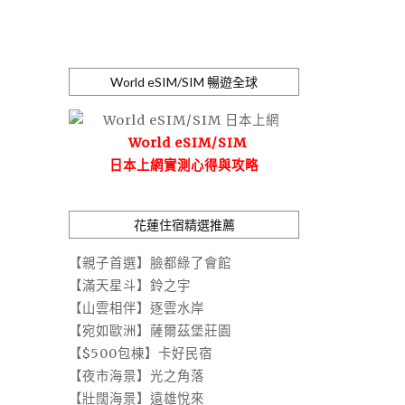
World eSIM/SIM 暢遊全球
World eSIM/SIM
日本上網實測心得與攻略
花蓮住宿精選推薦
【親子首選】臉都綠了會館
【滿天星斗】鈴之宇
【山雲相伴】逐雲水岸
【宛如歐洲】薩爾茲堡莊園
【$500包棟】卡好民宿
【夜市海景】光之角落
【壯闊海景】遠雄悅來