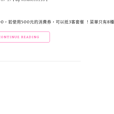
$200，若使用500元的消費券，可以抵3客套餐 ！菜單只有8種
"【食】
CONTINUE READING
日
式
_
定
食
8"