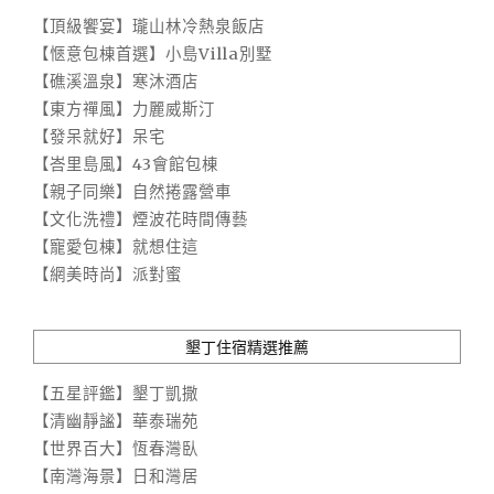
【頂級饗宴】瓏山林冷熱泉飯店
【愜意包棟首選】小島Villa別墅
【礁溪溫泉】寒沐酒店
【東方禪風】力麗威斯汀
【發呆就好】呆宅
【峇里島風】43會館包棟
【親子同樂】自然捲露營車
【文化洗禮】煙波花時間傳藝
【寵愛包棟】就想住這
【網美時尚】派對蜜
墾丁住宿精選推薦
【五星評鑑】墾丁凱撒
【清幽靜謐】華泰瑞苑
【世界百大】恆春灣臥
【南灣海景】日和灣居