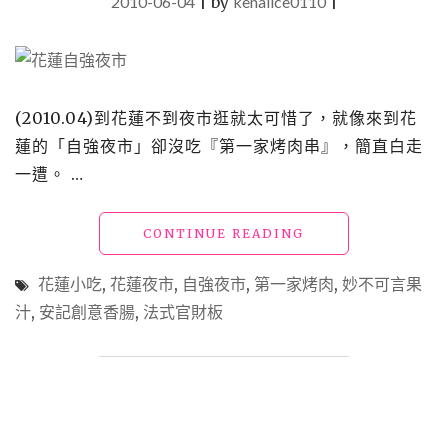
2010-06-04
|
by
kenalice0110
|
(2010.04)到花蓮不到夜市逛就太可惜了，就像來到花
蓮的「自強夜市」卻沒吃『第一家烤肉串』，簡直白走
一遭。 …
"【食】
CONTINUE READING
花
蓮
花蓮小吃
,
花蓮夜市
,
自強夜市
,
第一家烤肉
,
妙不可言果
_
汁
,
安記創意香腸
,
法式官財板
自
強
夜
市"