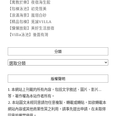
【寓教於樂】夜宿海生館
【包棟泳池】初見恆美
【浪滿海景】嵐翎白砂
【精品包棟】覓謐VILLA
【慵懶放鬆】美好生活旅宿
【Villa泳池】後面有灣
分類
分
類
版權聲明
1. 本網站上刊載的所有內容，包括文字敘述、圖片、影片...
等，著作權為本站作者所有。
2. 本站圖文未經同意請勿任意複製、轉載或轉貼，如欲轉載本
網站內容或其他商業性質之利用，請事先提出申請，在未取得
同意前嚴禁使用。