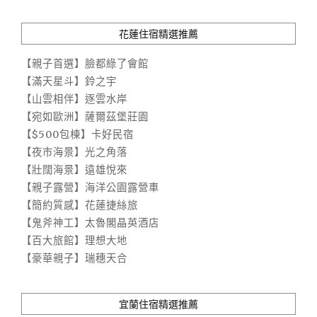
花蓮住宿精選推薦
【親子首選】臉都綠了會館
【滿天星斗】鈴之宇
【山雲相伴】逐雲水岸
【宛如歐洲】薩爾茲堡莊園
【$500包棟】卡好民宿
【夜市海景】光之角落
【壯闊海景】遠雄悅來
【親子露營】海洋公園露營車
【簡約質感】花蓮捷絲旅
【鬼斧神工】太魯閣晶英酒店
【百大旅館】理想大地
【豪華親子】瑞穗天合
宜蘭住宿精選推薦