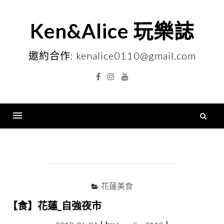
Skip
to
Ken&Alice 玩樂誌
content
邀約合作: kenalice0110@gmail.com
Facebook
Instagram
YouTube
搜
尋
Menu
關
鍵
字
花蓮美食
【食】花蓮_自強夜市