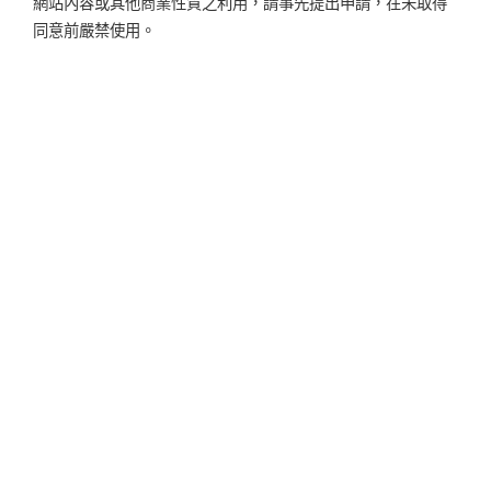
網站內容或其他商業性質之利用，請事先提出申請，在未取得
同意前嚴禁使用。