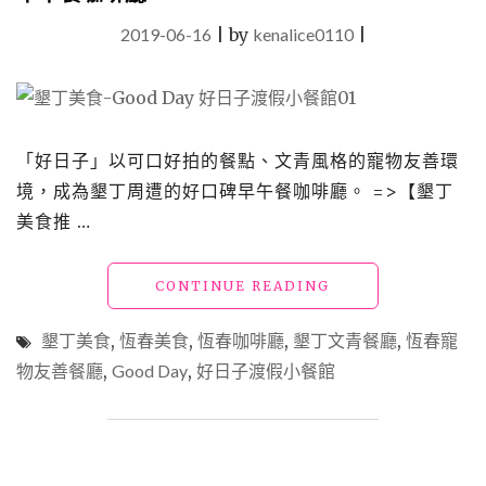
2019-06-16
|
by
kenalice0110
|
「好日子」以可口好拍的餐點、文青風格的寵物友善環
境，成為墾丁周遭的好口碑早午餐咖啡廳。 =>【墾丁
美食推 …
"墾
CONTINUE READING
丁
美
墾丁美食
,
恆春美食
,
恆春咖啡廳
,
墾丁文青餐廳
,
恆春寵
食
物友善餐廳
,
Good Day
,
好日子渡假小餐館
「好
日
子」
文
青