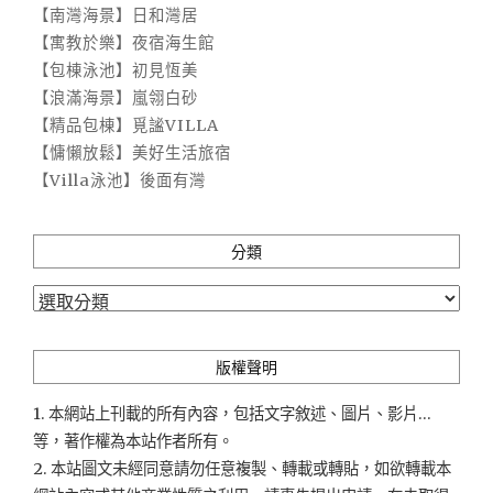
【南灣海景】日和灣居
【寓教於樂】夜宿海生館
【包棟泳池】初見恆美
【浪滿海景】嵐翎白砂
【精品包棟】覓謐VILLA
【慵懶放鬆】美好生活旅宿
【Villa泳池】後面有灣
分類
分
類
版權聲明
1. 本網站上刊載的所有內容，包括文字敘述、圖片、影片...
等，著作權為本站作者所有。
2. 本站圖文未經同意請勿任意複製、轉載或轉貼，如欲轉載本