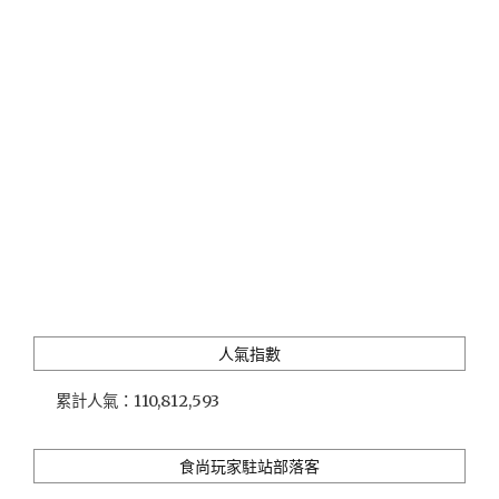
渡
假
風
的
好
口
碑
恆
春
早
午
餐
咖
啡
廳"
人氣指數
累計人氣：
110,812,593
食尚玩家駐站部落客