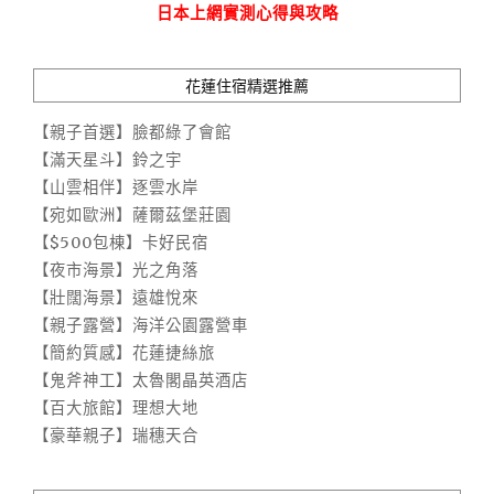
日本上網實測心得與攻略
花蓮住宿精選推薦
【親子首選】臉都綠了會館
【滿天星斗】鈴之宇
【山雲相伴】逐雲水岸
【宛如歐洲】薩爾茲堡莊園
【$500包棟】卡好民宿
【夜市海景】光之角落
【壯闊海景】遠雄悅來
【親子露營】海洋公園露營車
【簡約質感】花蓮捷絲旅
【鬼斧神工】太魯閣晶英酒店
【百大旅館】理想大地
【豪華親子】瑞穗天合