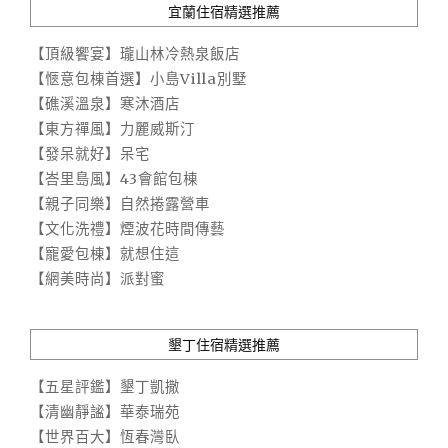
宜蘭住宿精選推薦
【頂級饗宴】瓏山林冷熱泉飯店
【愜意包棟首選】小島Villa別墅
【礁溪溫泉】寒沐酒店
【東方禪風】力麗威斯汀
【發呆就好】呆宅
【峇里島風】43會館包棟
【親子同樂】自然捲露營車
【文化洗禮】煙波花時間傳藝
【寵愛包棟】就想住這
【網美時尚】派對蜜
墾丁住宿精選推薦
【五星評鑑】墾丁凱撒
【清幽靜謐】華泰瑞苑
【世界百大】恆春灣臥