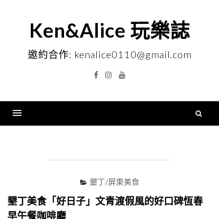
Skip
to
Ken&Alice 玩樂誌
content
邀約合作: kenalice0110@gmail.com
Facebook
Instagram
YouTube
搜
尋
Menu
關
鍵
字
墾丁/屏東美食
墾丁美食「好日子」文青渡假風的好口碑恆春
早午餐咖啡廳