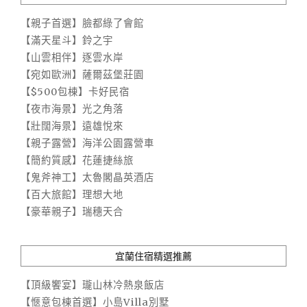
【親子首選】臉都綠了會館
【滿天星斗】鈴之宇
【山雲相伴】逐雲水岸
【宛如歐洲】薩爾茲堡莊園
【$500包棟】卡好民宿
【夜市海景】光之角落
【壯闊海景】遠雄悅來
【親子露營】海洋公園露營車
【簡約質感】花蓮捷絲旅
【鬼斧神工】太魯閣晶英酒店
【百大旅館】理想大地
【豪華親子】瑞穗天合
宜蘭住宿精選推薦
【頂級饗宴】瓏山林冷熱泉飯店
【愜意包棟首選】小島Villa別墅