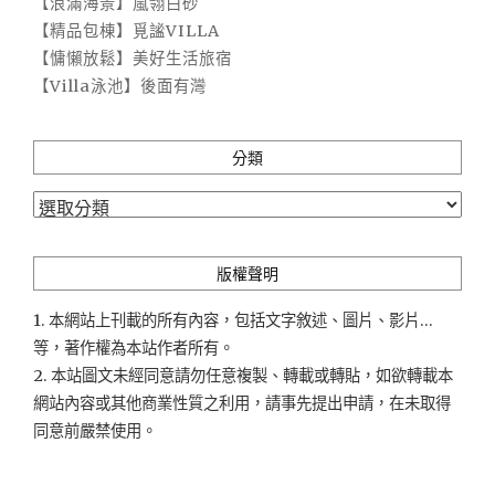
【浪滿海景】嵐翎白砂
【精品包棟】覓謐VILLA
【慵懶放鬆】美好生活旅宿
【Villa泳池】後面有灣
分類
分
類
版權聲明
1. 本網站上刊載的所有內容，包括文字敘述、圖片、影片...
等，著作權為本站作者所有。
2. 本站圖文未經同意請勿任意複製、轉載或轉貼，如欲轉載本
網站內容或其他商業性質之利用，請事先提出申請，在未取得
同意前嚴禁使用。