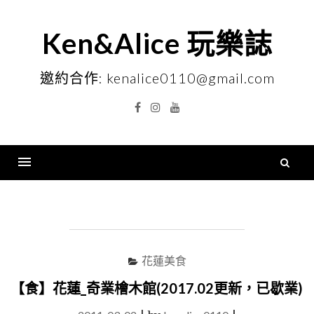
Skip
to
Ken&Alice 玩樂誌
content
邀約合作: kenalice0110@gmail.com
Facebook
Instagram
YouTube
搜
尋
Menu
關
鍵
字
花蓮美食
【食】花蓮_奇業檜木館(2017.02更新，已歇業)