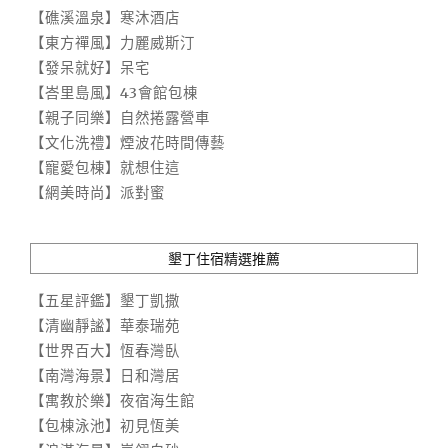
【礁溪溫泉】寒沐酒店
【東方禪風】力麗威斯汀
【發呆就好】呆宅
【峇里島風】43會館包棟
【親子同樂】自然捲露營車
【文化洗禮】煙波花時間傳藝
【寵愛包棟】就想住這
【網美時尚】派對蜜
墾丁住宿精選推薦
【五星評鑑】墾丁凱撒
【清幽靜謐】華泰瑞苑
【世界百大】恆春灣臥
【南灣海景】日和灣居
【寓教於樂】夜宿海生館
【包棟泳池】初見恆美