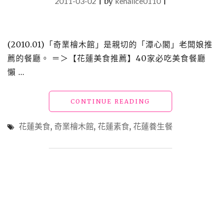
2011-03-02
|
by
kenalice0110
|
(2010.01)「奇業檜木館」是親切的「潭心閣」老闆娘推
薦的餐廳。 ＝＞【花蓮美食推薦】40家必吃美食餐廳
懶 …
"【食】
CONTINUE READING
花
蓮
花蓮美食
,
奇業檜木館
,
花蓮素食
,
花蓮養生餐
_
奇
業
檜
木
館
(2017.02
更
新，