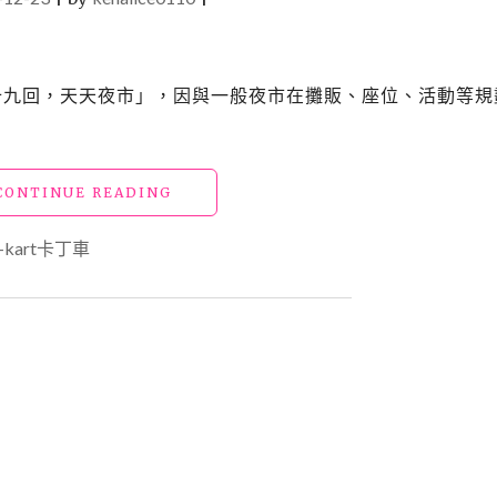
「九十九回，天天夜市」，因與一般夜市在攤販、座位、活動等規
"新
CONTINUE READING
店
夜
o-kart卡丁車
市
｜
天
天
夜
市"