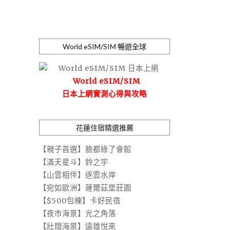
World eSIM/SIM 暢遊全球
World eSIM/SIM
日本上網實測心得與攻略
花蓮住宿精選推薦
【親子首選】臉都綠了會館
【滿天星斗】鈴之宇
【山雲相伴】逐雲水岸
【宛如歐洲】薩爾茲堡莊園
【$500包棟】卡好民宿
【夜市海景】光之角落
【壯闊海景】遠雄悅來