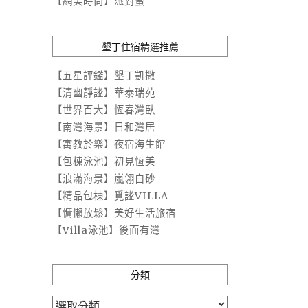
【網美時尚】派對蜜
墾丁住宿精選推薦
【五星評鑑】墾丁凱撒
【清幽靜謐】華泰瑞苑
【世界百大】恆春灣臥
【南灣海景】日和灣居
【寓教於樂】夜宿海生館
【包棟泳池】初見恆美
【浪滿海景】嵐翎白砂
【精品包棟】覓謐VILLA
【慵懶放鬆】美好生活旅宿
【Villa泳池】後面有灣
分類
分