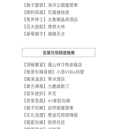
【親子露營】海洋公園露營車
【簡約質感】花蓮捷絲旅
【鬼斧神工】太魯閣晶英酒店
【百大旅館】理想大地
【豪華親子】瑞穗天合
宜蘭住宿精選推薦
【頂級饗宴】瓏山林冷熱泉飯店
【愜意包棟首選】小島Villa別墅
【礁溪溫泉】寒沐酒店
【東方禪風】力麗威斯汀
【發呆就好】呆宅
【峇里島風】43會館包棟
【親子同樂】自然捲露營車
【文化洗禮】煙波花時間傳藝
【寵愛包棟】就想住這