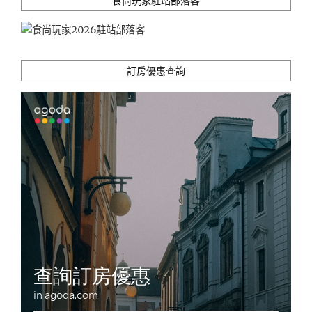
食尚玩家駐站部落客
商
圈、
IG
美
食
訂房優惠查詢
&
必
比
登
推
薦，
探
索
城
市
新
樣
貌"