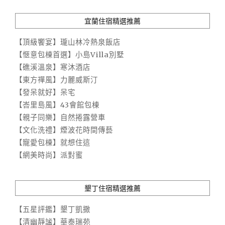
宜蘭住宿精選推薦
【頂級饗宴】瓏山林冷熱泉飯店
【愜意包棟首選】小島Villa別墅
【礁溪溫泉】寒沐酒店
【東方禪風】力麗威斯汀
【發呆就好】呆宅
【峇里島風】43會館包棟
【親子同樂】自然捲露營車
【文化洗禮】煙波花時間傳藝
【寵愛包棟】就想住這
【網美時尚】派對蜜
墾丁住宿精選推薦
【五星評鑑】墾丁凱撒
【清幽靜謐】華泰瑞苑