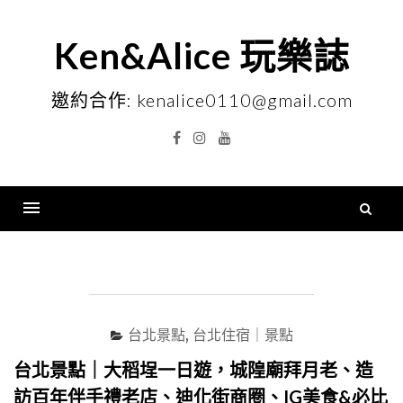
Skip
to
Ken&Alice 玩樂誌
content
邀約合作: kenalice0110@gmail.com
Facebook
Instagram
YouTube
搜
尋
Menu
關
鍵
字
台北景點
,
台北住宿｜景點
台北景點｜大稻埕一日遊，城隍廟拜月老、造
訪百年伴手禮老店、迪化街商圈、IG美食&必比