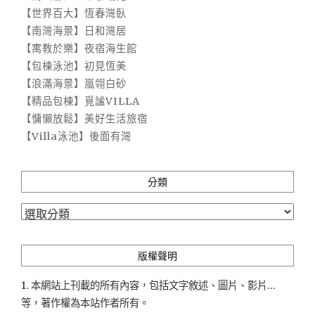
【世界百大】恆春灣臥
【南灣海景】日和灣居
【寓教於樂】夜宿海生館
【包棟泳池】初見恆美
【浪滿海景】嵐翎白砂
【精品包棟】覓謐VILLA
【慵懶放鬆】美好生活旅宿
【Villa泳池】後面有灣
分類
分
類
版權聲明
1. 本網站上刊載的所有內容，包括文字敘述、圖片、影片...
等，著作權為本站作者所有。