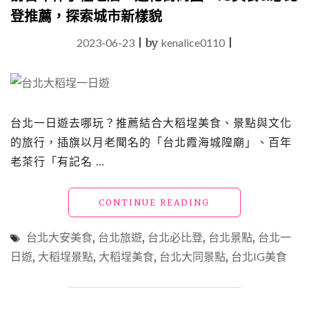
登推薦，探索城市新樣貌
2023-06-23
|
by
kenalice0110
|
台北一日遊去哪玩？推薦結合大稻埕美食、景點與文化
的旅行，插旗以月老聞名的「台北霞海城隍廟」、百年
老茶行「有記名 …
"台
CONTINUE READING
北
景
台北大安美食
,
台北旅遊
,
台北必比登
,
台北景點
,
台北一
點
日遊
,
大稻埕景點
,
大稻埕美食
,
台北大同景點
,
台北IG美食
｜
大
稻
埕