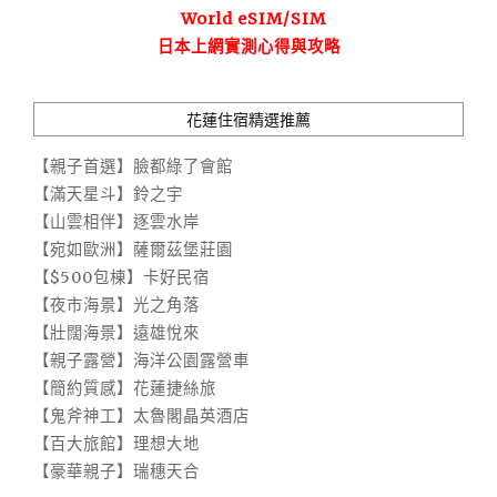
World eSIM/SIM
日本上網實測心得與攻略
花蓮住宿精選推薦
【親子首選】臉都綠了會館
【滿天星斗】鈴之宇
【山雲相伴】逐雲水岸
【宛如歐洲】薩爾茲堡莊園
【$500包棟】卡好民宿
【夜市海景】光之角落
【壯闊海景】遠雄悅來
【親子露營】海洋公園露營車
【簡約質感】花蓮捷絲旅
【鬼斧神工】太魯閣晶英酒店
【百大旅館】理想大地
【豪華親子】瑞穗天合