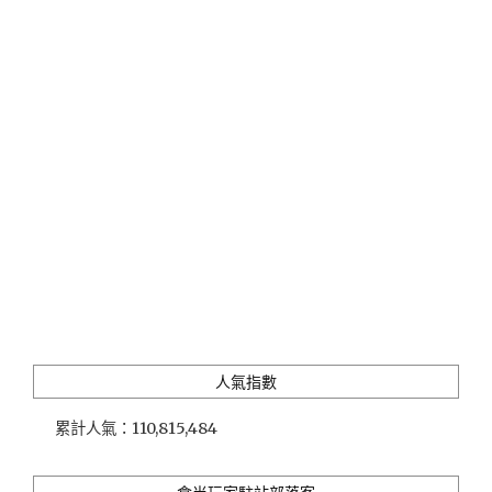
一
日
遊，
城
隍
廟
拜
月
老、
造
訪
百
年
伴
手
禮
人氣指數
老
店、
累計人氣：
110,815,484
迪
化
街