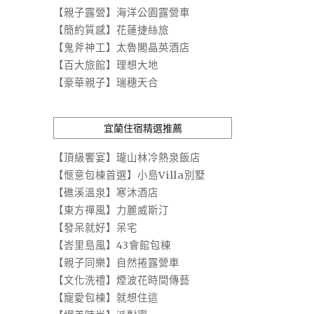
【親子露營】海洋公園露營車
【簡約質感】花蓮捷絲旅
【鬼斧神工】太魯閣晶英酒店
【百大旅館】理想大地
【豪華親子】瑞穗天合
宜蘭住宿精選推薦
【頂級饗宴】瓏山林冷熱泉飯店
【愜意包棟首選】小島Villa別墅
【礁溪溫泉】寒沐酒店
【東方禪風】力麗威斯汀
【發呆就好】呆宅
【峇里島風】43會館包棟
【親子同樂】自然捲露營車
【文化洗禮】煙波花時間傳藝
【寵愛包棟】就想住這