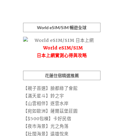
World eSIM/SIM 暢遊全球
World eSIM/SIM
日本上網實測心得與攻略
花蓮住宿精選推薦
【親子首選】臉都綠了會館
【滿天星斗】鈴之宇
【山雲相伴】逐雲水岸
【宛如歐洲】薩爾茲堡莊園
【$500包棟】卡好民宿
【夜市海景】光之角落
【壯闊海景】遠雄悅來