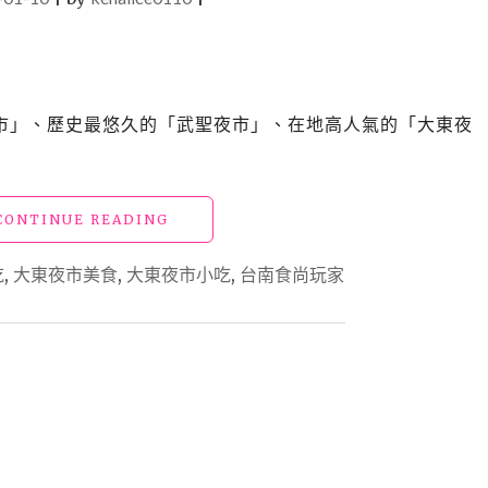
市」、歷史最悠久的「武聖夜市」、在地高人氣的「大東夜
"台
CONTINUE READING
南
美
吃
,
大東夜市美食
,
大東夜市小吃
,
台南食尚玩家
食
「大
東
夜
市」
20+家
食
尚
玩