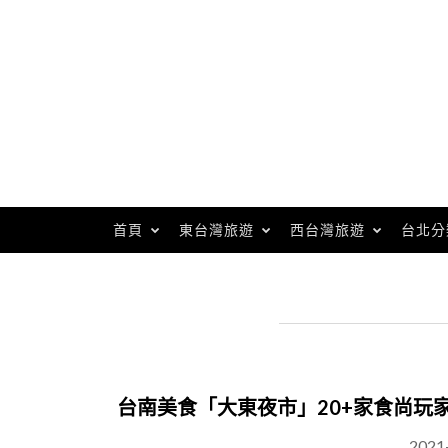
Skip
to
content
首頁
東台灣旅遊
西台灣旅遊
台北分
台南美食「大東夜市」20+家食尚玩
2021