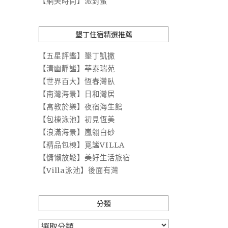
【網美時尚】派對蜜
墾丁住宿精選推薦
【五星評鑑】墾丁凱撒
【清幽靜謐】華泰瑞苑
【世界百大】恆春灣臥
【南灣海景】日和灣居
【寓教於樂】夜宿海生館
【包棟泳池】初見恆美
【浪滿海景】嵐翎白砂
【精品包棟】覓謐VILLA
【慵懶放鬆】美好生活旅宿
【Villa泳池】後面有灣
分類
分