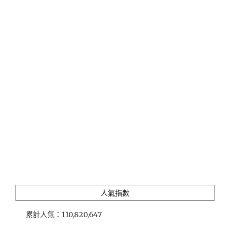
萬
麗
酒
店」
山
景
房
可
遠
眺
陽
明
山
與
士
林
官
邸
人氣指數
廣
闊
累計人氣：
110,820,647
景