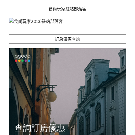
緻，
步
食尚玩家駐站部落客
行
12
分
鐘
訂房優惠查詢
到
士
林
夜
市，
離
塵
不
離
城
的
商
務/
觀
光
住