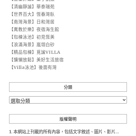
【清幽靜謐】華泰瑞苑
【世界百大】恆春灣臥
【南灣海景】日和灣居
【寓教於樂】夜宿海生館
【包棟泳池】初見恆美
【浪滿海景】嵐翎白砂
【精品包棟】覓謐VILLA
【慵懶放鬆】美好生活旅宿
【Villa泳池】後面有灣
分類
分
類
版權聲明
1. 本網站上刊載的所有內容，包括文字敘述、圖片、影片...