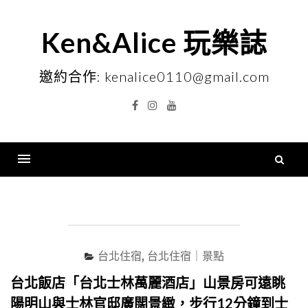
Skip
to
Ken&Alice 玩樂誌
content
邀約合作: kenalice0110@gmail.com
Facebook
Instagram
YouTube
搜
尋
Menu
關
鍵
字
台北住宿
,
台北住宿｜景點
台北飯店「台北士林萬麗酒店」山景房可遠眺
陽明山與士林官邸廣闊景緻，步行12分鐘到士