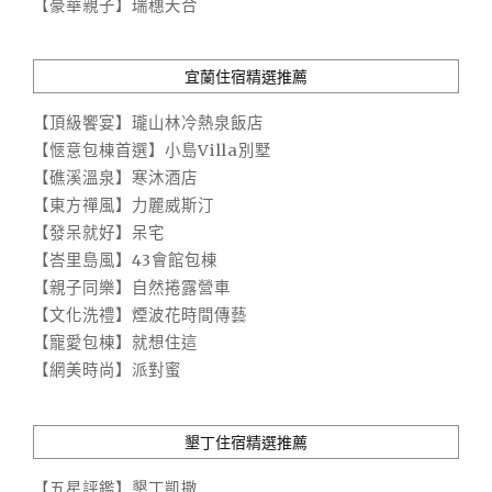
【豪華親子】瑞穗天合
宜蘭住宿精選推薦
【頂級饗宴】瓏山林冷熱泉飯店
【愜意包棟首選】小島Villa別墅
【礁溪溫泉】寒沐酒店
【東方禪風】力麗威斯汀
【發呆就好】呆宅
【峇里島風】43會館包棟
【親子同樂】自然捲露營車
【文化洗禮】煙波花時間傳藝
【寵愛包棟】就想住這
【網美時尚】派對蜜
墾丁住宿精選推薦
【五星評鑑】墾丁凱撒