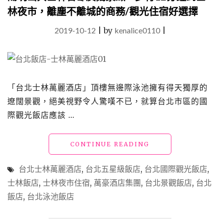
林夜市，離塵不離城的商務/觀光住宿好選擇
2019-10-12
|
by
kenalice0110
|
「台北士林萬麗酒店」頂樓無邊際泳池擁有得天獨厚的
遼闊景觀，絕美視野令人驚嘆不已，就算台北市區的國
際觀光飯店應該 …
"台
CONTINUE READING
北
飯
台北士林萬麗酒店
,
台北五星級飯店
,
台北國際觀光飯店
,
店
士林飯店
,
士林夜市住宿
,
萬豪酒店集團
,
台北景觀飯店
,
台北
「台
飯店
,
台北泳池飯店
北
士
林