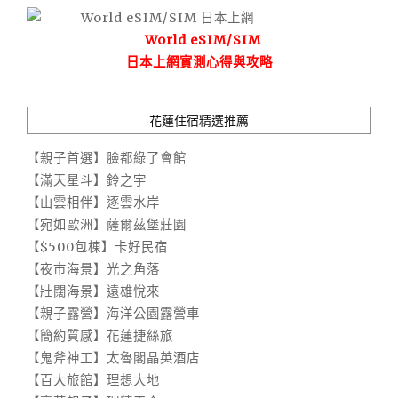
World eSIM/SIM
日本上網實測心得與攻略
花蓮住宿精選推薦
【親子首選】臉都綠了會館
【滿天星斗】鈴之宇
【山雲相伴】逐雲水岸
【宛如歐洲】薩爾茲堡莊園
【$500包棟】卡好民宿
【夜市海景】光之角落
【壯闊海景】遠雄悅來
【親子露營】海洋公園露營車
【簡約質感】花蓮捷絲旅
【鬼斧神工】太魯閣晶英酒店
【百大旅館】理想大地