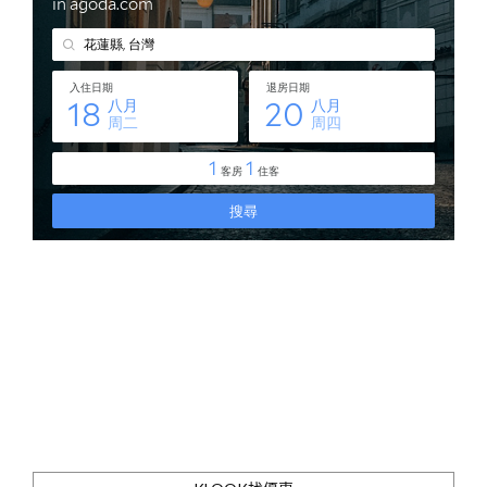
宿
好
選
擇"