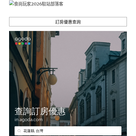
假
無
負
訂房優惠查詢
擔"