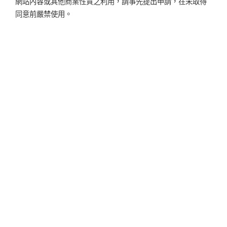
網站內容或其他商業性質之利用，請事先提出申請，在未取得
同意前嚴禁使用。