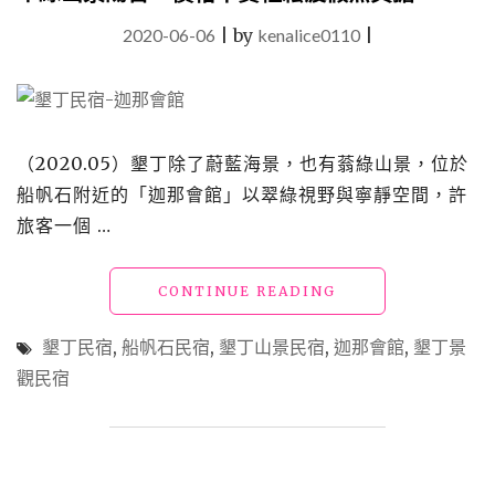
2020-06-06
|
by
kenalice0110
|
（2020.05）墾丁除了蔚藍海景，也有蓊綠山景，位於
船帆石附近的「迦那會館」以翠綠視野與寧靜空間，許
旅客一個 …
"墾
CONTINUE READING
丁
民
墾丁民宿
,
船帆石民宿
,
墾丁山景民宿
,
迦那會館
,
墾丁景
宿
觀民宿
「迦
那
會
館」
戶