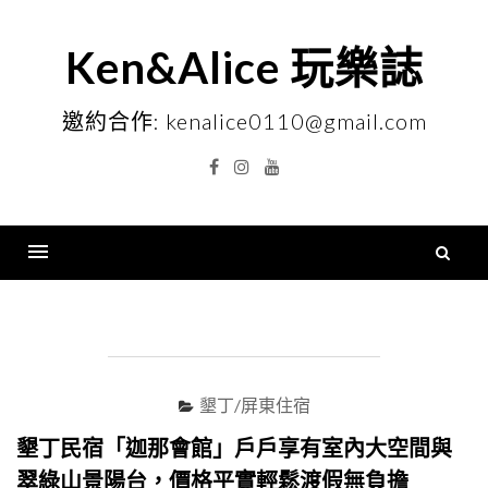
Skip
to
Ken&Alice 玩樂誌
content
邀約合作: kenalice0110@gmail.com
Facebook
Instagram
YouTube
搜
尋
Menu
關
鍵
字
墾丁/屏東住宿
墾丁民宿「迦那會館」戶戶享有室內大空間與
翠綠山景陽台，價格平實輕鬆渡假無負擔