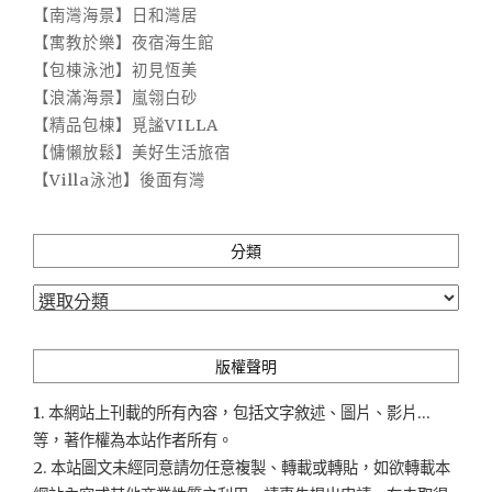
【南灣海景】日和灣居
【寓教於樂】夜宿海生館
【包棟泳池】初見恆美
【浪滿海景】嵐翎白砂
【精品包棟】覓謐VILLA
【慵懶放鬆】美好生活旅宿
【Villa泳池】後面有灣
分類
分
類
版權聲明
1. 本網站上刊載的所有內容，包括文字敘述、圖片、影片...
等，著作權為本站作者所有。
2. 本站圖文未經同意請勿任意複製、轉載或轉貼，如欲轉載本