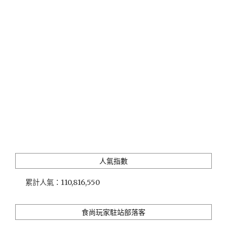
戶
享
有
室
內
大
空
間
與
翠
綠
山
景
陽
台，
人氣指數
價
格
累計人氣：
110,816,550
平
實
輕
食尚玩家駐站部落客
鬆
渡