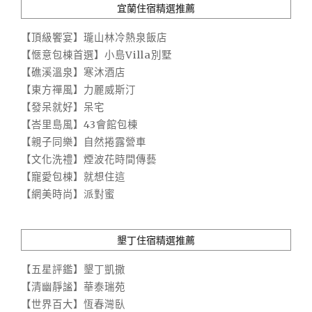
宜蘭住宿精選推薦
【頂級饗宴】瓏山林冷熱泉飯店
【愜意包棟首選】小島Villa別墅
【礁溪溫泉】寒沐酒店
【東方禪風】力麗威斯汀
【發呆就好】呆宅
【峇里島風】43會館包棟
【親子同樂】自然捲露營車
【文化洗禮】煙波花時間傳藝
【寵愛包棟】就想住這
【網美時尚】派對蜜
墾丁住宿精選推薦
【五星評鑑】墾丁凱撒
【清幽靜謐】華泰瑞苑
【世界百大】恆春灣臥