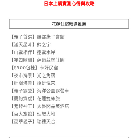
日本上網實測心得與攻略
花蓮住宿精選推薦
【親子首選】臉都綠了會館
【滿天星斗】鈴之宇
【山雲相伴】逐雲水岸
【宛如歐洲】薩爾茲堡莊園
【$500包棟】卡好民宿
【夜市海景】光之角落
【壯闊海景】遠雄悅來
【親子露營】海洋公園露營車
【簡約質感】花蓮捷絲旅
【鬼斧神工】太魯閣晶英酒店
【百大旅館】理想大地
【豪華親子】瑞穗天合