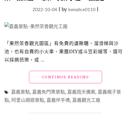
2022-10-04
|
by
kenalice0110
|
「果然茶香觀光園區」有免費的盪鞦韆、溜滑梯與沙
池，也有自費的小火車、果醬DIY或斗笠彩繪等、還可
以採摘芭樂，或 …
"嘉
CONTINUE READING
義
景
嘉義景點
,
嘉義免門票景點
,
嘉義雨天備案
,
嘉義親子景
點
點
,
阿里山順遊景點
,
嘉義伴手禮
,
嘉義觀光工廠
「果
然
茶
香」
親