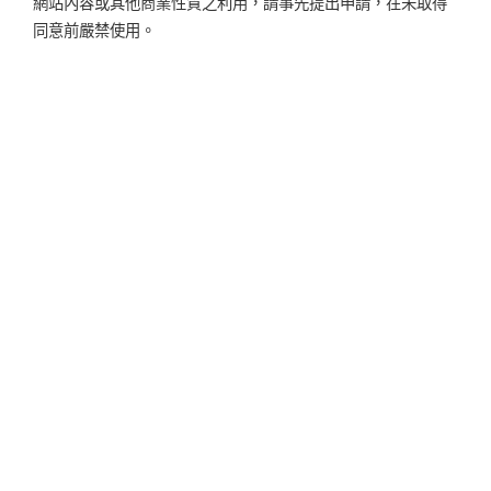
網站內容或其他商業性質之利用，請事先提出申請，在未取得
同意前嚴禁使用。