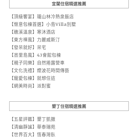
宜蘭住宿精選推薦
【頂級饗宴】瓏山林冷熱泉飯店
【愜意包棟首選】小島Villa別墅
【礁溪溫泉】寒沐酒店
【東方禪風】力麗威斯汀
【發呆就好】呆宅
【峇里島風】43會館包棟
【親子同樂】自然捲露營車
【文化洗禮】煙波花時間傳藝
【寵愛包棟】就想住這
【網美時尚】派對蜜
墾丁住宿精選推薦
【五星評鑑】墾丁凱撒
【清幽靜謐】華泰瑞苑
【世界百大】恆春灣臥