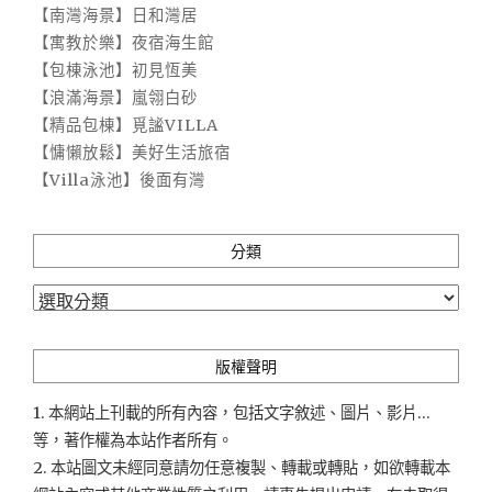
【南灣海景】日和灣居
【寓教於樂】夜宿海生館
【包棟泳池】初見恆美
【浪滿海景】嵐翎白砂
【精品包棟】覓謐VILLA
【慵懶放鬆】美好生活旅宿
【Villa泳池】後面有灣
分類
分
類
版權聲明
1. 本網站上刊載的所有內容，包括文字敘述、圖片、影片...
等，著作權為本站作者所有。
2. 本站圖文未經同意請勿任意複製、轉載或轉貼，如欲轉載本