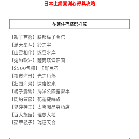
日本上網實測心得與攻略
花蓮住宿精選推薦
【親子首選】臉都綠了會館
【滿天星斗】鈴之宇
【山雲相伴】逐雲水岸
【宛如歐洲】薩爾茲堡莊園
【$500包棟】卡好民宿
【夜市海景】光之角落
【壯闊海景】遠雄悅來
【親子露營】海洋公園露營車
【簡約質感】花蓮捷絲旅
【鬼斧神工】太魯閣晶英酒店
【百大旅館】理想大地
【豪華親子】瑞穗天合