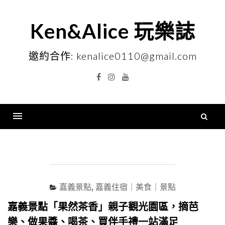
Skip
to
Ken&Alice 玩樂誌
content
邀約合作: kenalice0110@gmail.com
Facebook
Instagram
YouTube
搜
尋
Menu
關
鍵
字
嘉義景點
,
嘉義住宿｜美食｜景點
嘉義景點「果然茶香」親子觀光園區，摘芭
樂、做果醬、喝茶、買伴手禮一站滿足