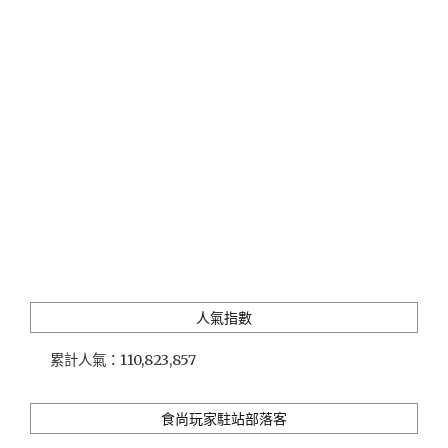
子
觀
光
園
區，
摘
芭
樂、
做
果
醬、
喝
茶、
買
伴
人氣指數
手
禮
累計人氣：
110,823,857
一
站
滿
食尚玩家駐站部落客
足"